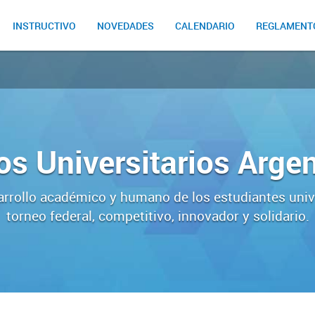
INSTRUCTIVO
NOVEDADES
CALENDARIO
REGLAMENT
s Universitarios Arge
rrollo académico y humano de los estudiantes univ
torneo federal, competitivo, innovador y solidario.