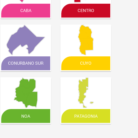
CABA
CENTRO
CONURBANO SUR
CUYO
NOA
PATAGONIA