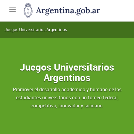
JUAR
Ministerio
Toggle
de
navigation
Capital
Humano
Juegos Universitarios Argentinos
Juegos Universitarios
Argentinos
Promover el desarrollo académico y humano de los
estudiantes universitarios con un torneo federal,
competitivo, innovador y solidario.