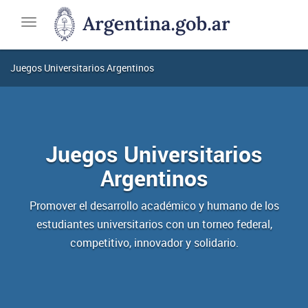
JUAR
Ministerio
Toggle
de
navigation
Capital
Humano
Juegos Universitarios Argentinos
Juegos Universitarios
Argentinos
Promover el desarrollo académico y humano de los
estudiantes universitarios con un torneo federal,
competitivo, innovador y solidario.