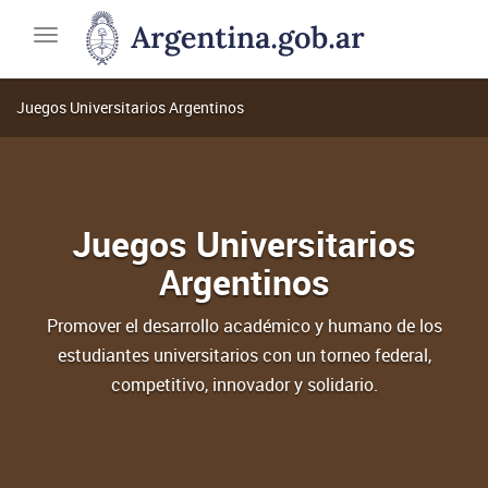
JUAR
Ministerio
Toggle
de
navigation
Capital
Humano
Juegos Universitarios Argentinos
Juegos Universitarios
Argentinos
Promover el desarrollo académico y humano de los
estudiantes universitarios con un torneo federal,
competitivo, innovador y solidario.